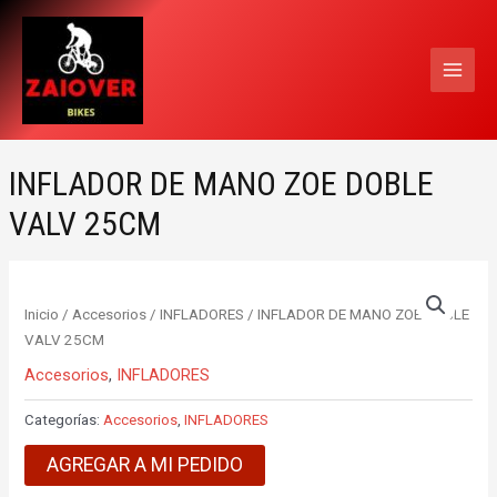
Ir
MAI
al
MEN
contenido
INFLADOR DE MANO ZOE DOBLE
VALV 25CM
Inicio
/
Accesorios
/
INFLADORES
/ INFLADOR DE MANO ZOE DOBLE
VALV 25CM
Accesorios
,
INFLADORES
Categorías:
Accesorios
,
INFLADORES
AGREGAR A MI PEDIDO