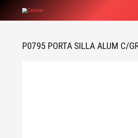
Ir
al
contenido
P0795 PORTA SILLA ALUM C/G