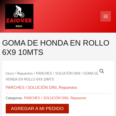
Ir
MAIN
al
MEN
contenido
GOMA DE HONDA EN ROLLO
6X9 10MTS
Inicio
/
Repuestos
/
PARCHES / SOLUCIÓN DINI
/ GOMA DE
HONDA EN ROLLO 6X9 10MTS
PARCHES / SOLUCIÓN DINI
,
Repuestos
Categorías:
PARCHES / SOLUCIÓN DINI
,
Repuestos
AGREGAR A MI PEDIDO