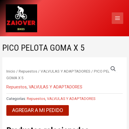
Ir
MAI
al
MEN
contenido
PICO PELOTA GOMA X 5
Inicio
/
Repuestos
/
VALVULAS Y ADAPTADORES
/ PICO PELOTA
GOMA X 5
Repuestos
,
VALVULAS Y ADAPTADORES
Categorías:
Repuestos
,
VALVULAS Y ADAPTADORES
AGREGAR A MI PEDIDO