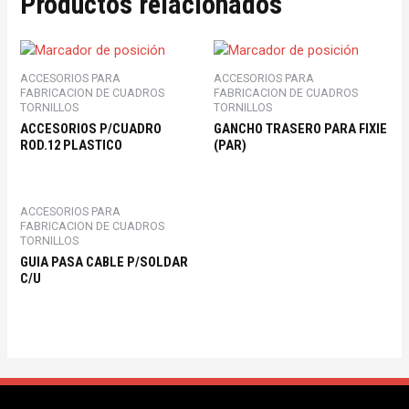
Productos relacionados
ACCESORIOS PARA
ACCESORIOS PARA
FABRICACION DE CUADROS
FABRICACION DE CUADROS
TORNILLOS
TORNILLOS
ACCESORIOS P/CUADRO
GANCHO TRASERO PARA FIXIE
ROD.12 PLASTICO
(PAR)
ACCESORIOS PARA
FABRICACION DE CUADROS
TORNILLOS
GUIA PASA CABLE P/SOLDAR
C/U