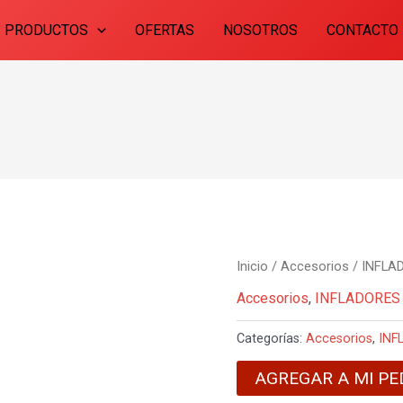
PRODUCTOS
OFERTAS
NOSOTROS
CONTACTO
Inicio
/
Accesorios
/
INFLA
Accesorios
,
INFLADORES
Categorías:
Accesorios
,
INF
AGREGAR A MI PE