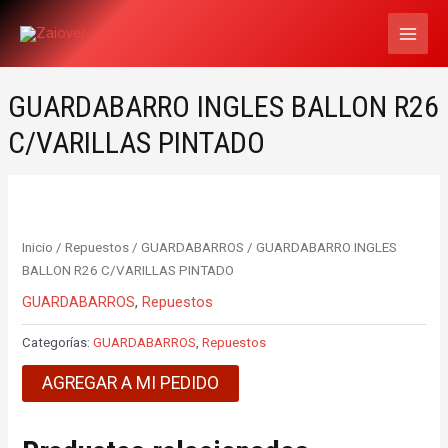
Ir
MAI
al
MEN
contenido
GUARDABARRO INGLES BALLON R26
C/VARILLAS PINTADO
Inicio
/
Repuestos
/
GUARDABARROS
/ GUARDABARRO INGLES
BALLON R26 C/VARILLAS PINTADO
GUARDABARROS
,
Repuestos
Categorías:
GUARDABARROS
,
Repuestos
AGREGAR A MI PEDIDO