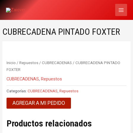
Ir
MAI
al
MEN
contenido
CUBRECADENA PINTADO FOXTER
Inicio
/
Repuestos
/
CUBRECADENAS
/ CUBRECADENA PINTADO
FOXTER
CUBRECADENAS
,
Repuestos
Categorías:
CUBRECADENAS
,
Repuestos
AGREGAR A MI PEDIDO
Productos relacionados