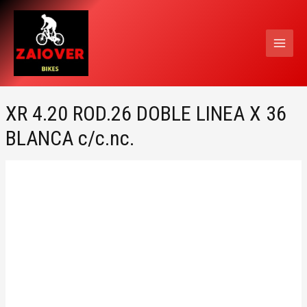
Ir
MAI
al
MEN
contenido
XR 4.20 ROD.26 DOBLE LINEA X 36
BLANCA c/c.nc.