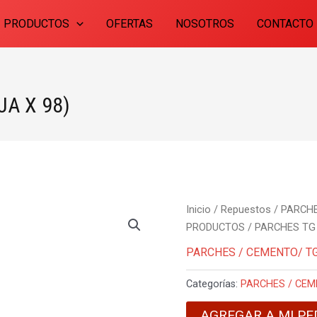
PRODUCTOS
OFERTAS
NOSOTROS
CONTACTO
JA X 98)
Inicio
/
Repuestos
/
PARCHE
PRODUCTOS
/ PARCHES TG 
PARCHES / CEMENTO/ T
Categorías:
PARCHES / CE
AGREGAR A MI PE