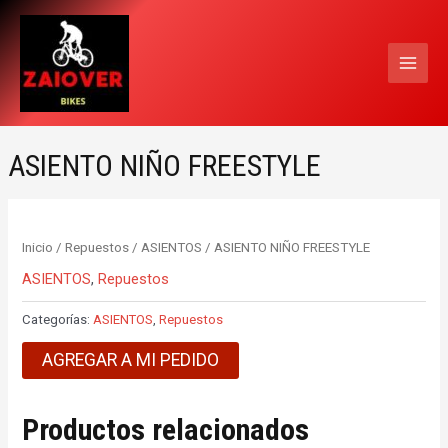
Ir
MAI
al
MEN
contenido
ASIENTO NIÑO FREESTYLE
Inicio
/
Repuestos
/
ASIENTOS
/ ASIENTO NIÑO FREESTYLE
ASIENTOS
,
Repuestos
Categorías:
ASIENTOS
,
Repuestos
AGREGAR A MI PEDIDO
Productos relacionados