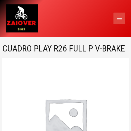
Ir
MAI
al
MEN
contenido
CUADRO PLAY R26 FULL P V-BRAKE