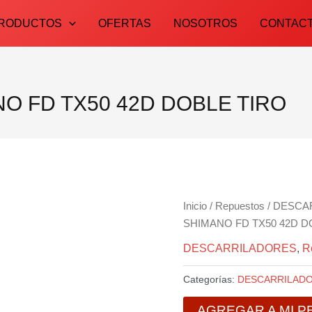
RODUCTOS
OFERTAS
NOSOTROS
CONTAC
 FD TX50 42D DOBLE TIRO
Inicio
/
Repuestos
/
DESCA
SHIMANO FD TX50 42D D
DESCARRILADORES
,
R
Categorías:
DESCARRILAD
AGREGAR A MI P