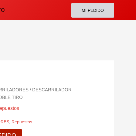
TO
MI PEDIDO
RRILADORES
/ DESCARRILADOR
OBLE TIRO
epuestos
ORES
,
Repuestos
EDIDO