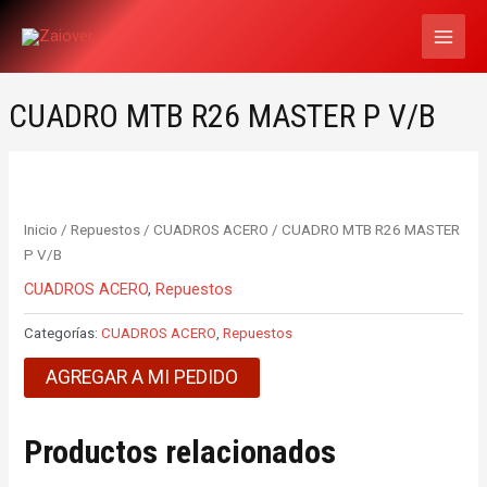
Ir
MAI
al
MEN
contenido
CUADRO MTB R26 MASTER P V/B
Inicio
/
Repuestos
/
CUADROS ACERO
/ CUADRO MTB R26 MASTER
P V/B
CUADROS ACERO
,
Repuestos
Categorías:
CUADROS ACERO
,
Repuestos
AGREGAR A MI PEDIDO
Productos relacionados